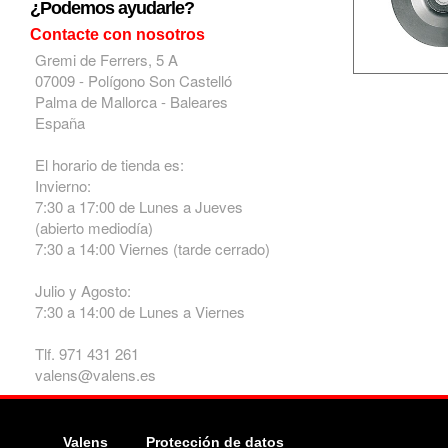
¿Podemos ayudarle?
Contacte con nosotros
Gremi de Ferrers, 5 A
07009 - Polígono Son Castelló
Palma de Mallorca - Baleares
España
El horario de tienda es:
Invierno:
7:30 a 17:00 de Lunes a Jueves
(abierto mediodía)
7:30 a 14:00 Viernes (tarde cerrado)
Julio y Agosto:
7:30 a 14:00 de Lunes a Viernes
Tlf. 971 431 261
valens@valens.es
Valens
Protección de datos