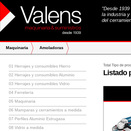
"Desde 1939 a
la industria y
del cerramien
Maquinaria
Amoladoras
Total Tipo de pro
01 Herrajes y consumibles Hierro
Listado 
02 Herrajes y consumibles Aluminio
03 Herrajes y consumibles Vidrio
04 Ferretería
05 Maquinaria
06 Mamparas y cerramientos a medida
07 Perfiles Aluminio Extrugasa
08 Vidrio a medida