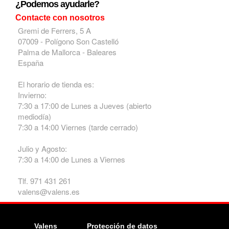
¿Podemos ayudarle?
Contacte con nosotros
Gremi de Ferrers, 5 A
07009 - Polígono Son Castelló
Palma de Mallorca - Baleares
España
El horario de tienda es:
Invierno:
7:30 a 17:00 de Lunes a Jueves (abierto
mediodía)
7:30 a 14:00 Viernes (tarde cerrado)
Julio y Agosto:
7:30 a 14:00 de Lunes a Viernes
Tlf. 971 431 261
valens@valens.es
Valens
Protección de datos