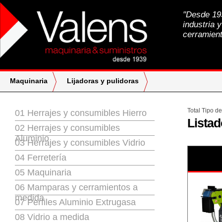
"Desde 193
industria y
cerramien
Maquinaria
Lijadoras y pulidoras
Total Tipo d
01 Herrajes y consumibles Hierro
Listad
02 Herrajes y consumibles
Aluminio
03 Herrajes y consumibles Vidrio
04 Ferretería
05 Maquinaria
06 Mamparas y cerramientos a
medida
07 Perfiles Aluminio Extrugasa
08 Vidrio a medida