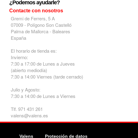
¿Podemos ayudarle?
Contacte con nosotros
Gremi de Ferrers, 5 A
07009 - Polígono Son Castelló
Palma de Mallorca - Baleares
España
El horario de tienda es:
Invierno:
7:30 a 17:00 de Lunes a Jueves
(abierto mediodía)
7:30 a 14:00 Viernes (tarde cerrado)
Julio y Agosto:
7:30 a 14:00 de Lunes a Viernes
Tlf. 971 431 261
valens@valens.es
Valens
Protección de datos