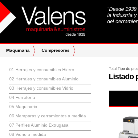
"Desde 1939 a
la industria y
del cerramien
Maquinaria
Compresores
Total Tipo de pro
01 Herrajes y consumibles Hierro
Listado 
02 Herrajes y consumibles Aluminio
03 Herrajes y consumibles Vidrio
04 Ferretería
05 Maquinaria
06 Mamparas y cerramientos a medida
07 Perfiles Aluminio Extrugasa
08 Vidrio a medida