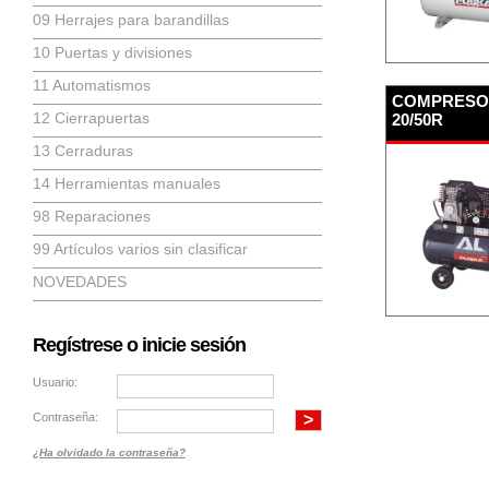
09 Herrajes para barandillas
10 Puertas y divisiones
11 Automatismos
COMPRESO
12 Cierrapuertas
20/50R
13 Cerraduras
14 Herramientas manuales
98 Reparaciones
99 Artículos varios sin clasificar
NOVEDADES
Regístrese o inicie sesión
Usuario:
Contraseña:
¿Ha olvidado la contraseña?