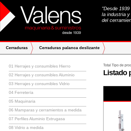
"Desde 1939 a
la industria y
del cerramien
Cerraduras
Cerraduras palanca deslizante
Total Tipo de pr
01 Herrajes y consumibles Hierro
Listado 
02 Herrajes y consumibles Aluminio
03 Herrajes y consumibles Vidrio
04 Ferretería
05 Maquinaria
06 Mamparas y cerramientos a medida
07 Perfiles Aluminio Extrugasa
08 Vidrio a medida