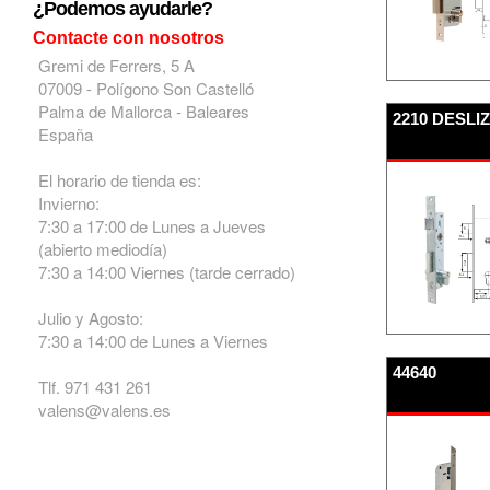
¿Podemos ayudarle?
Contacte con nosotros
Gremi de Ferrers, 5 A
07009 - Polígono Son Castelló
Palma de Mallorca - Baleares
2210 DESLI
España
El horario de tienda es:
Invierno:
7:30 a 17:00 de Lunes a Jueves
(abierto mediodía)
7:30 a 14:00 Viernes (tarde cerrado)
Julio y Agosto:
7:30 a 14:00 de Lunes a Viernes
44640
Tlf. 971 431 261
valens@valens.es