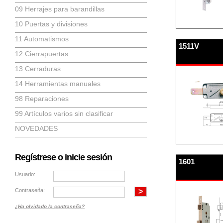
09 Herrajes para barandillas
10 Puertas y divisiones
11 Automatismos
1511V
12 Cierrapuertas
13 Cerraduras
14 Herramientas manuales
98 Reparaciones
99 Artículos varios sin clasificar
NOVEDADES
Regístrese o inicie sesión
1601
Usuario:
Contraseña:
¿Ha olvidado la contraseña?