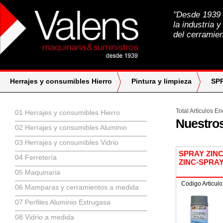
"Desde 1939 a
la industria y
del cerramien
Herrajes y consumibles Hierro
Pintura y limpieza
SP
Total Artículos E
01 Herrajes y consumibles Hierro
Nuestro
02 Herrajes y consumibles Aluminio
03 Herrajes y consumibles Vidrio
SPRAY ZINC
04 Ferretería
ZINC-SPRA
05 Maquinaria
Codigo Articul
06 Mamparas y cerramientos a medida
07 Perfiles Aluminio Extrugasa
08 Vidrio a medida