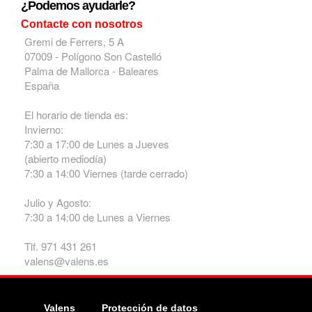
¿Podemos ayudarle?
Contacte con nosotros
Gremi de Ferrers, 5 A
07009 - Polígono Son Castelló
Palma de Mallorca - Baleares
España
El horario de tienda es:
Invierno:
7:30 a 17:00 de Lunes a Jueves
(abierto mediodía)
7:30 a 14:00 Viernes (tarde cerrado)
Julio y Agosto:
7:30 a 14:00 de Lunes a Viernes
Tlf. 971 431 261
valens@valens.es
Valens
Protección de datos